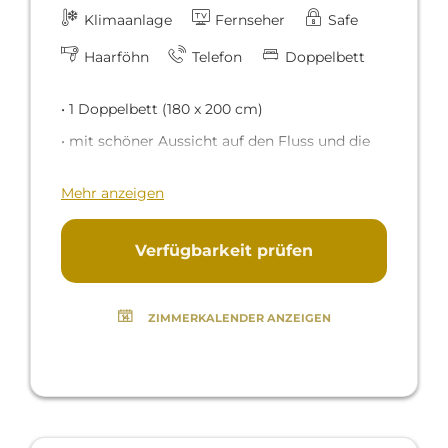
Klimaanlage
Fernseher
Safe
Haarföhn
Telefon
Doppelbett
• 1 Doppelbett (180 x 200 cm)
• mit schöner Aussicht auf den Fluss und die
Altstadt
Mehr anzeigen
Das Zimmer verfügt über ein
Panoramafenster, das für viel Licht und eine
Verfügbarkeit prüfen
freundliche Atmosphäre sorgt. Vom
gemütlichen Sitzplatz genießen Sie einen
ZIMMERKALENDER ANZEIGEN
herrlichen Blick auf das historische
Stadtzentrum und den Fluss Inn. Das
Badezimmer aus dunkelblauem Marmor mit
glitzernden Swarovski-Elementen bietet eine