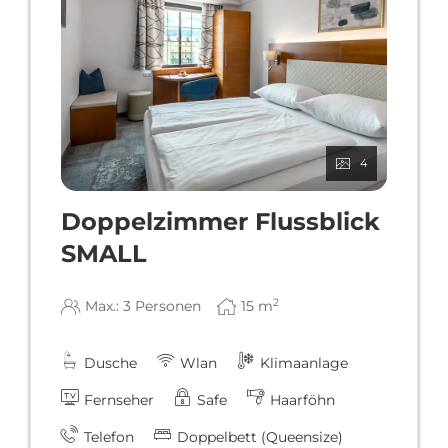
4
Doppelzimmer Flussblick
SMALL
2
Max.: 3 Personen
15
m
Dusche
Wlan
Klimaanlage
Fernseher
Safe
Haarföhn
Telefon
Doppelbett (Queensize)