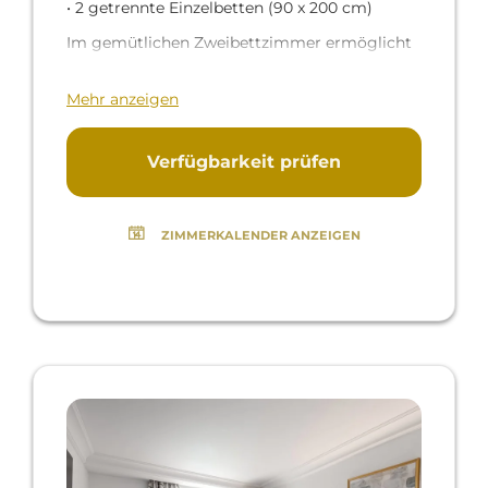
• 2 getrennte Einzelbetten (90 x 200 cm)
Im gemütlichen Zweibettzimmer ermöglicht
der praktische Schreibtisch und bequeme
Mehr anzeigen
Polstersessel ein entspanntes Arbeiten und
Ausruhen. Das moderne Bad ist hochwertig
Verfügbarkeit prüfen
ausgestattet und verfügt über eine Dusche.
Das Zimmer liegt auf der Rückseite des Hotels
ZIMMERKALENDER ANZEIGEN
mit Ausblick auf eine Seitenstraße.