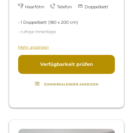
Haarföhn
Telefon
Doppelbett
• 1 Doppelbett (180 x 200 cm)
• ruhige Innenlage
Das Zimmer befindet sich auf der
Mehr anzeigen
Hotelinnenseite
, wo es zwar keine Aussicht
gibt, dafür aber viel Ruhe herrscht. Drei
Verfügbarkeit prüfen
Zimmer dieser Kategorie bieten zudem ein
großzügiges Badezimmer mit einer
ZIMMERKALENDER ANZEIGEN
Eckbadewanne und einer separaten Dusche.
Die meerblauen Steinfliesen im Bad sind mit
funkelnden Swarovski-Kristallen verziert.