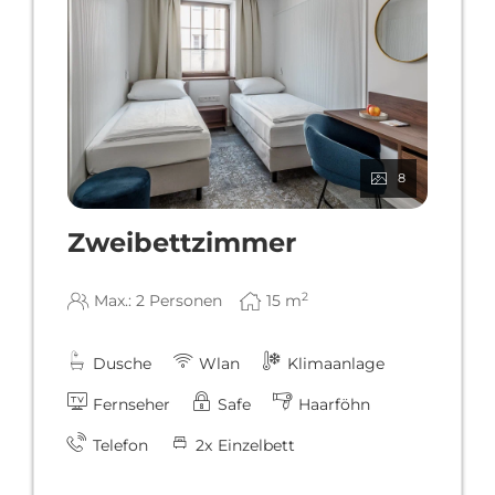
8
Zweibettzimmer
2
Max.: 2 Personen
15
m
Dusche
Wlan
Klimaanlage
Fernseher
Safe
Haarföhn
Telefon
2
x
Einzelbett