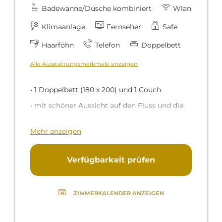
Badewanne/Dusche kombiniert
Wlan
Klimaanlage
Fernseher
Safe
Haarföhn
Telefon
Doppelbett
Alle Ausstattungsmerkmale anzeigen
• 1 Doppelbett (180 x 200) und 1 Couch
• mit schöner Aussicht auf den Fluss und die
Altstadt
Mehr anzeigen
Das Zimmer ist geräumig, hell und luftig und
bietet eine traumhafte Aussicht. Die
Verfügbarkeit prüfen
gemütliche Couch lädt zum Entspannen ein
und lässt sich bei Bedarf in ein zusätzliches
ZIMMERKALENDER ANZEIGEN
Bett für eine weitere Person verwandeln. Das
Zimmer im obersten Stock ist etwas kleiner,